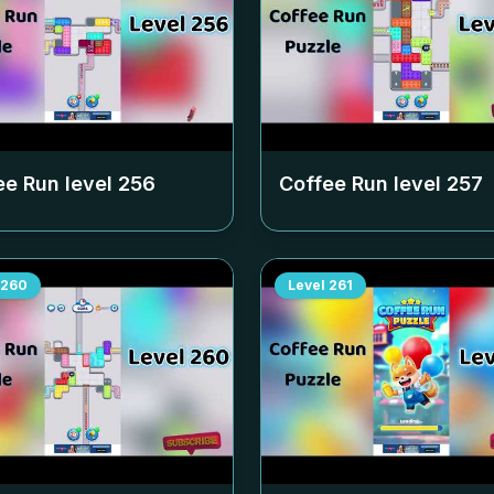
ee Run level
256
Coffee Run level
257
260
Level
261