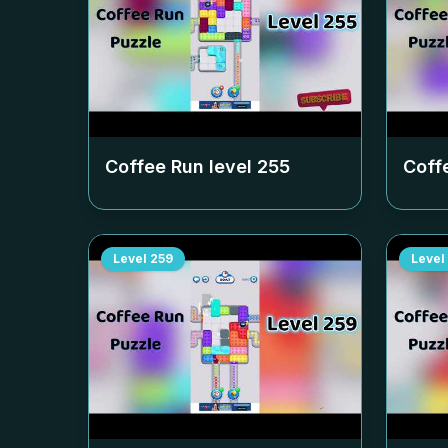
Coffee Run level
255
Coff
Level
259
Level