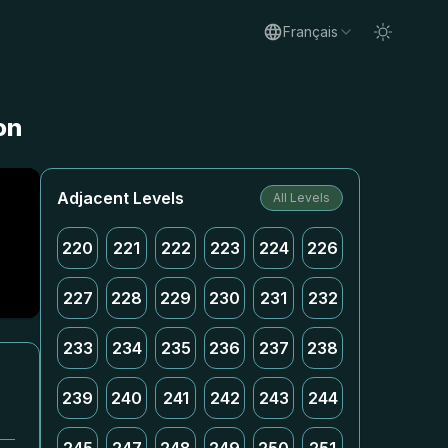
Français
on
Adjacent Levels
All Levels
220
221
222
223
224
226
227
228
229
230
231
232
233
234
235
236
237
238
239
240
241
242
243
244