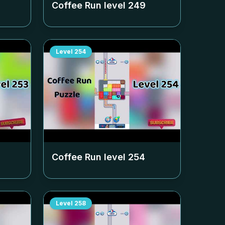
Coffee Run level
249
Level
254
Coffee Run level
254
Level
258