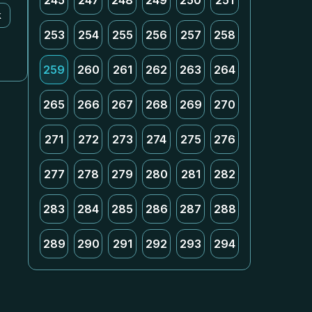
245
247
248
249
250
251
k
253
254
255
256
257
258
259
260
261
262
263
264
265
266
267
268
269
270
271
272
273
274
275
276
277
278
279
280
281
282
283
284
285
286
287
288
289
290
291
292
293
294