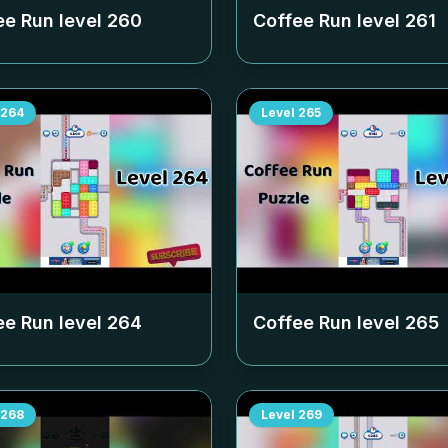
ee Run level
260
Coffee Run level
261
264
Level
265
ee Run level
264
Coffee Run level
265
268
Level
269