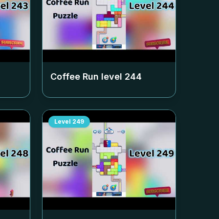
Coffee Run level
244
Level
249