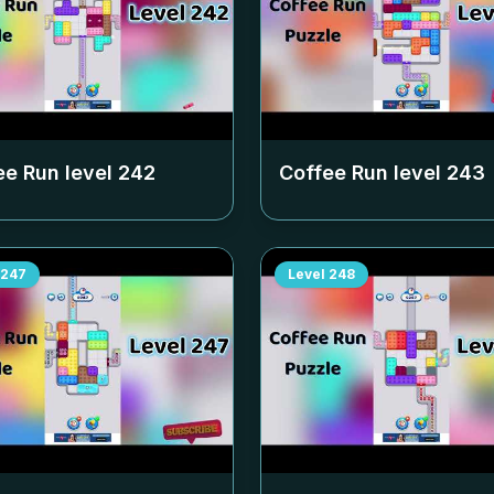
ee Run level
242
Coffee Run level
243
247
Level
248