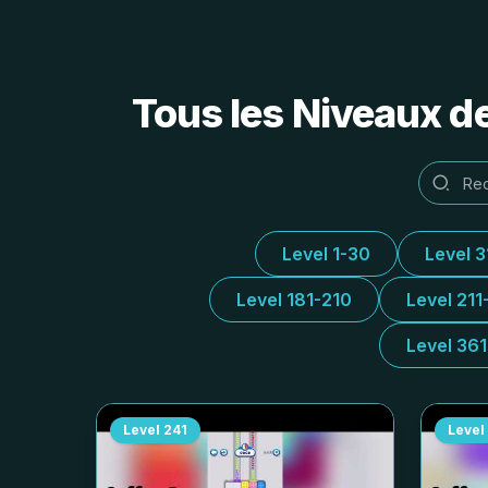
Tous les Niveaux d
Level 1-30
Level 
Level 181-210
Level 211
Level 36
Level
241
Level