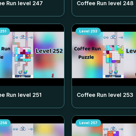
ee Run level
247
Coffee Run level
248
251
Level
253
ee Run level
251
Coffee Run level
253
256
Level
257