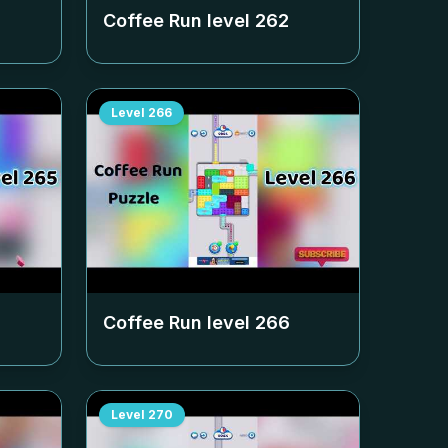
Coffee Run level
262
Level
266
Coffee Run level
266
Level
270