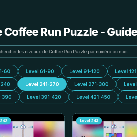
e Coffee Run Puzzle - Guide
31-60
Level 61-90
Level 91-120
Level 12
-240
Level 241-270
Level 271-300
Leve
1-390
Level 391-420
Level 421-450
Leve
242
Level
243