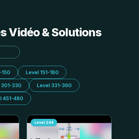
s Vidéo & Solutions
1-150
Level 151-180
l 301-330
Level 331-360
l 451-480
Level
244