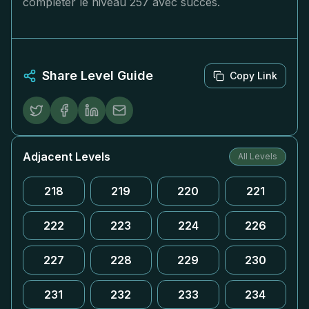
compléter le niveau 257 avec succès.
Share Level Guide
Copy Link
Adjacent Levels
All Levels
218
219
220
221
222
223
224
226
227
228
229
230
231
232
233
234