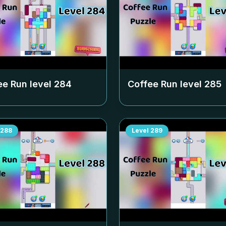
ee Run level
284
Coffee Run level
285
288
Level
289