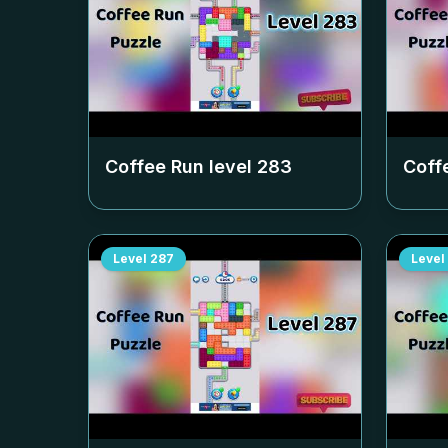
Coffee Run level
283
Coff
Level
287
Level