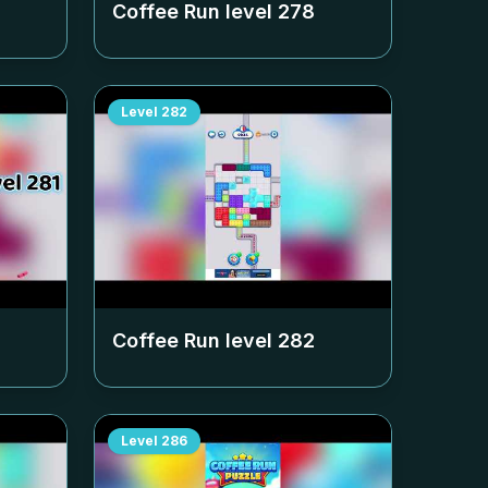
Coffee Run level
278
Level
282
Coffee Run level
282
Level
286