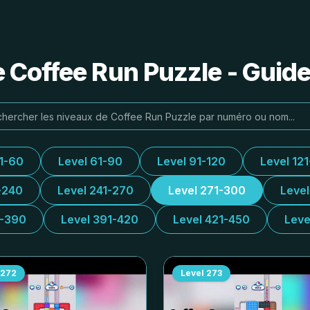
e Coffee Run Puzzle - Guide
31-60
Level 61-90
Level 91-120
Level 12
-240
Level 241-270
Level 271-300
Leve
1-390
Level 391-420
Level 421-450
Leve
272
Level
273