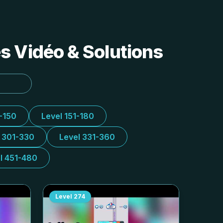
s Vidéo & Solutions
1-150
Level 151-180
l 301-330
Level 331-360
l 451-480
Level
274