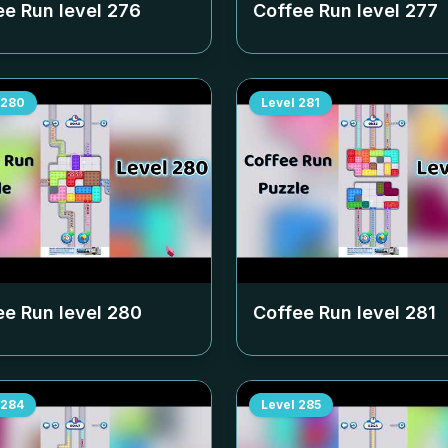
ee Run level
276
Coffee Run level
277
280
Level
281
ee Run level
280
Coffee Run level
281
284
Level
285