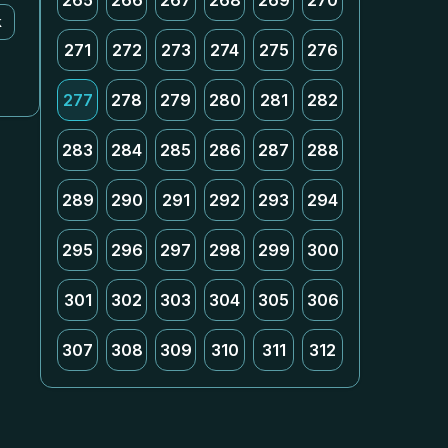
265
266
267
268
269
270
k
271
272
273
274
275
276
277
278
279
280
281
282
283
284
285
286
287
288
289
290
291
292
293
294
295
296
297
298
299
300
301
302
303
304
305
306
307
308
309
310
311
312