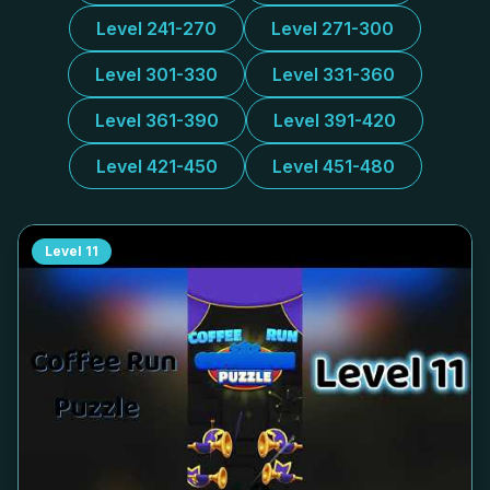
Level 241-270
Level 271-300
Level 301-330
Level 331-360
Level 361-390
Level 391-420
Level 421-450
Level 451-480
Level
11