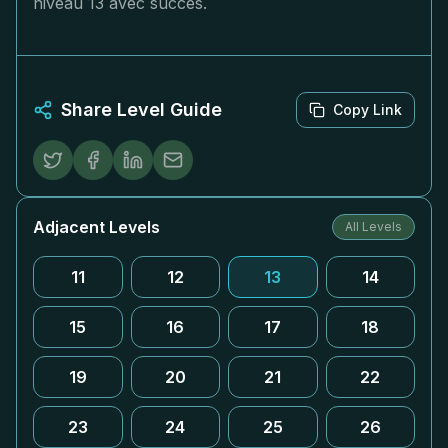
niveau 13 avec succès.
Share Level Guide
Copy Link
Adjacent Levels
All Levels
11
12
13
14
15
16
17
18
19
20
21
22
23
24
25
26