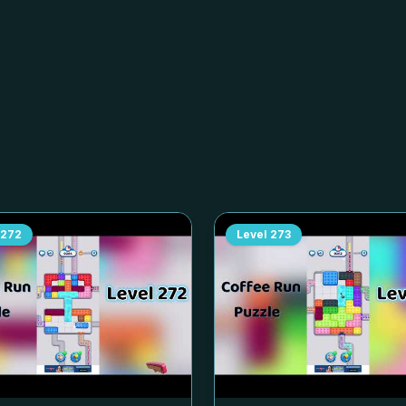
272
Level
273