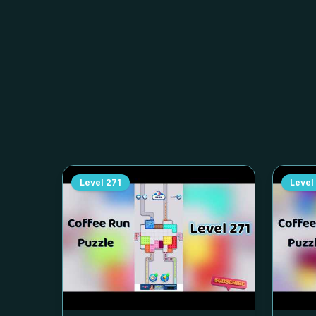
Level
271
Level