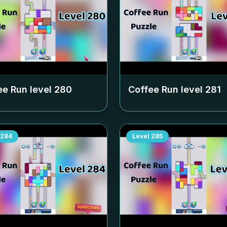
ee Run level
280
Coffee Run level
281
284
Level
285