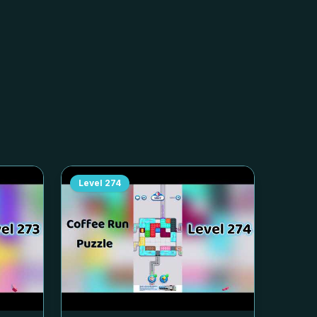
Level
274