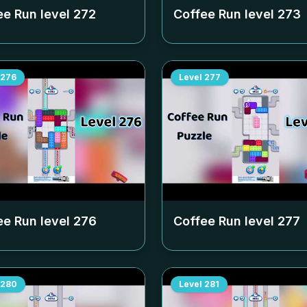
ee Run level
272
Coffee Run level
273
276
Level
277
ee Run level
276
Coffee Run level
277
280
Level
281