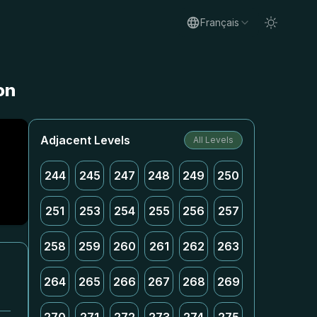
Français
on
Adjacent Levels
All Levels
244
245
247
248
249
250
251
253
254
255
256
257
258
259
260
261
262
263
264
265
266
267
268
269