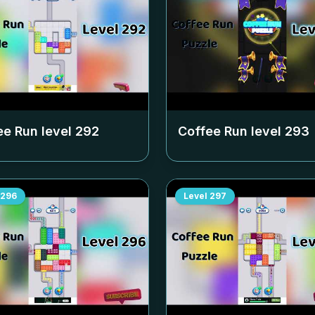
ee Run level
292
Coffee Run level
293
296
Level
297