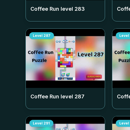
Coffee Run level
283
Coff
Level
287
Level
Coffee Run level
287
Coff
Level
291
Level