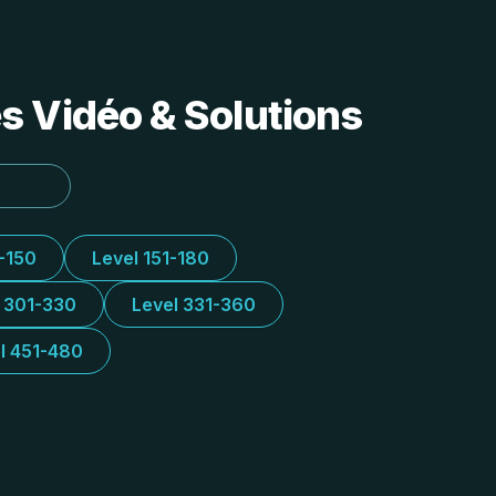
s Vidéo & Solutions
1-150
Level 151-180
l 301-330
Level 331-360
l 451-480