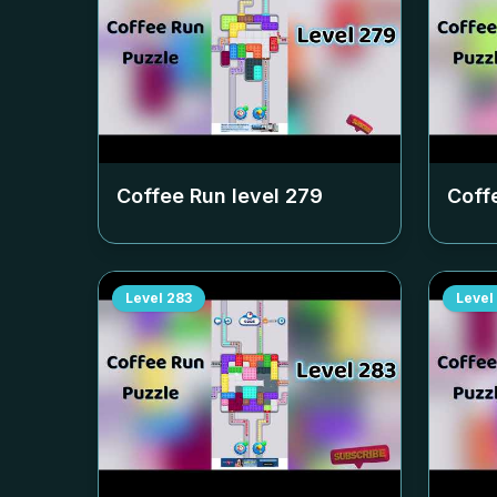
Coffee Run level
279
Coff
Level
283
Level