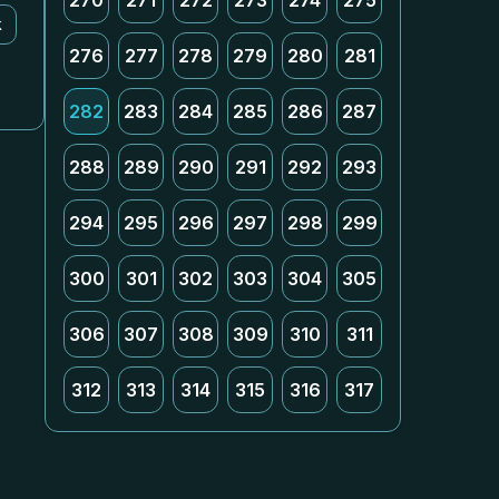
270
271
272
273
274
275
k
276
277
278
279
280
281
282
283
284
285
286
287
288
289
290
291
292
293
294
295
296
297
298
299
300
301
302
303
304
305
306
307
308
309
310
311
312
313
314
315
316
317