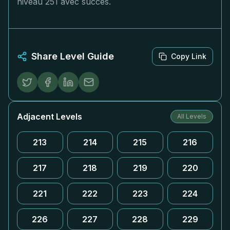
niveau 251 avec succès.
Share Level Guide
Copy Link
Adjacent Levels
All Levels
213
214
215
216
217
218
219
220
221
222
223
224
226
227
228
229