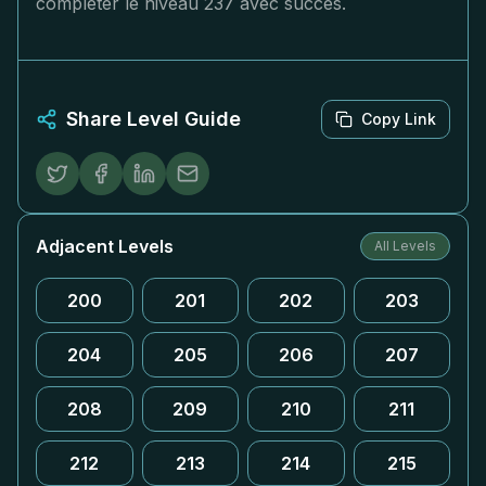
compléter le niveau 237 avec succès.
Share Level Guide
Copy Link
Adjacent Levels
All Levels
200
201
202
203
204
205
206
207
208
209
210
211
212
213
214
215