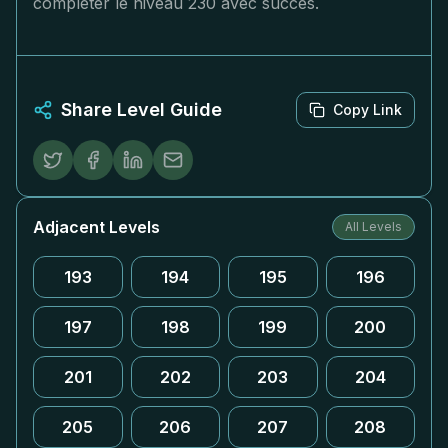
compléter le niveau 230 avec succès.
Share Level Guide
Copy Link
Adjacent Levels
All Levels
193
194
195
196
197
198
199
200
201
202
203
204
205
206
207
208