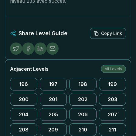
niveau 233 avec succès.
Share Level Guide
Copy Link
Adjacent Levels
All Levels
196
197
198
199
200
201
202
203
204
205
206
207
208
209
210
211