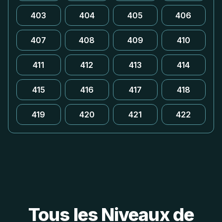
403
404
405
406
407
408
409
410
411
412
413
414
415
416
417
418
419
420
421
422
Tous les Niveaux de