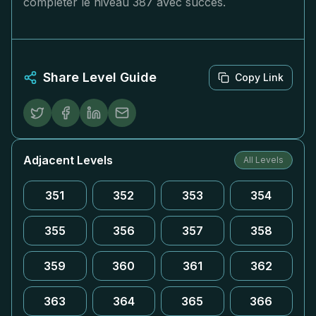
compléter le niveau 387 avec succès.
Share Level Guide
Copy Link
Adjacent Levels
All Levels
351
352
353
354
355
356
357
358
359
360
361
362
363
364
365
366