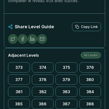
compléter le niveau 409 avec succès.
Share Level Guide
Copy Link
Adjacent Levels
All Levels
373
374
375
376
377
378
379
380
381
382
383
384
385
386
387
388