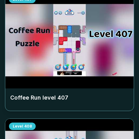
Coffee Run level
407
Level
408