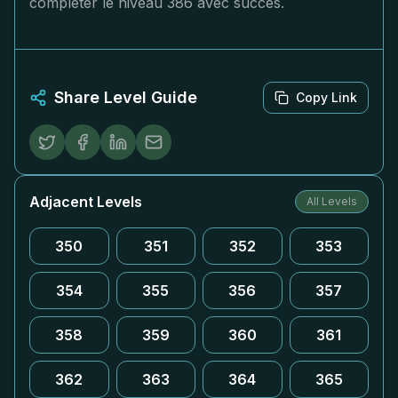
compléter le niveau 386 avec succès.
Share Level Guide
Copy Link
Adjacent Levels
All Levels
350
351
352
353
354
355
356
357
358
359
360
361
362
363
364
365