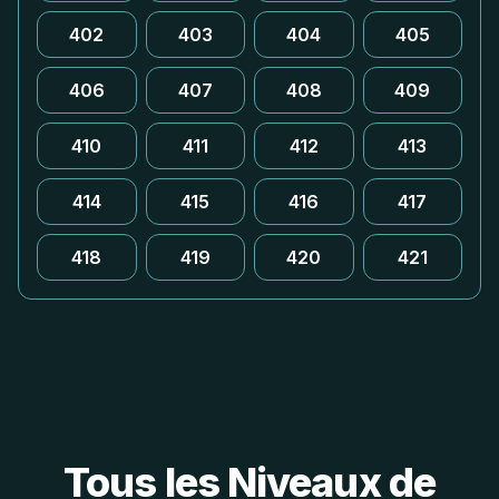
402
403
404
405
406
407
408
409
410
411
412
413
414
415
416
417
418
419
420
421
Tous les Niveaux de