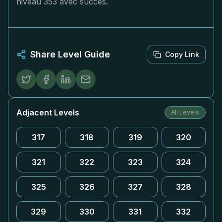
niveau 353 avec succès.
Share Level Guide
Copy Link
Adjacent Levels
All Levels
317
318
319
320
321
322
323
324
325
326
327
328
329
330
331
332