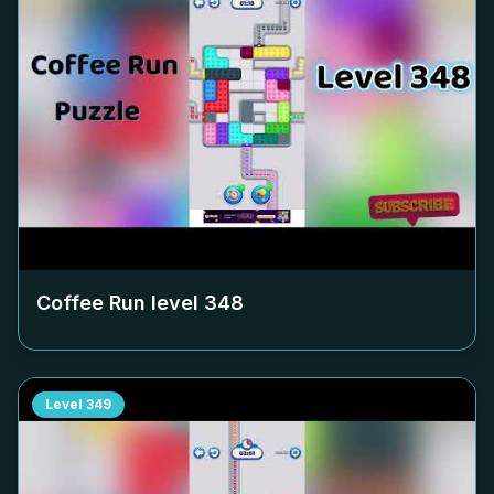
Coffee Run level
348
Level
349