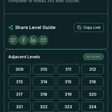
compléter le niveau 345 avec succès.
Share Level Guide
Copy Link
Adjacent Levels
All Levels
309
310
311
312
313
314
315
316
317
318
319
320
321
322
323
324