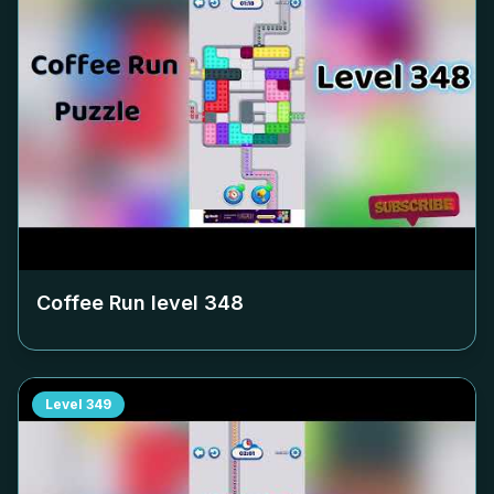
Coffee Run level
348
Level
349