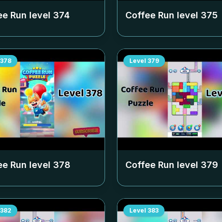
ee Run level
374
Coffee Run level
375
378
Level
379
ee Run level
378
Coffee Run level
379
382
Level
383