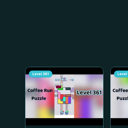
Level
361
Level