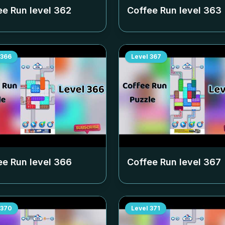
ee Run level
362
Coffee Run level
363
366
Level
367
ee Run level
366
Coffee Run level
367
370
Level
371