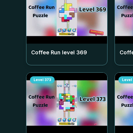
Coffee Run level
369
Coff
Level
373
Level