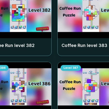
ee Run level
382
Coffee Run level
383
386
Level
387