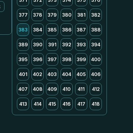
371
372
373
374
375
376
k
377
378
379
380
381
382
383
384
385
386
387
388
389
390
391
392
393
394
395
396
397
398
399
400
401
402
403
404
405
406
407
408
409
410
411
412
413
414
415
416
417
418