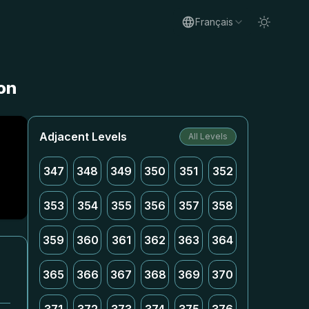
Français
on
Adjacent Levels
All Levels
347
348
349
350
351
352
353
354
355
356
357
358
359
360
361
362
363
364
365
366
367
368
369
370