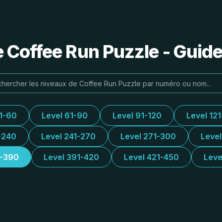
e Coffee Run Puzzle - Guide
31-60
Level 61-90
Level 91-120
Level 12
-240
Level 241-270
Level 271-300
Leve
1-390
Level 391-420
Level 421-450
Leve