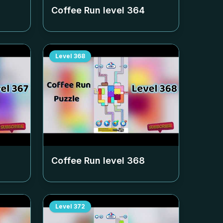
Coffee Run level
364
Level
368
Coffee Run level
368
Level
372