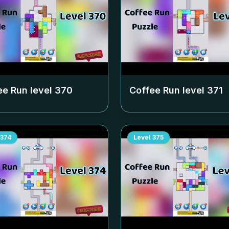
ee Run level
370
Coffee Run level
371
374
Level
375