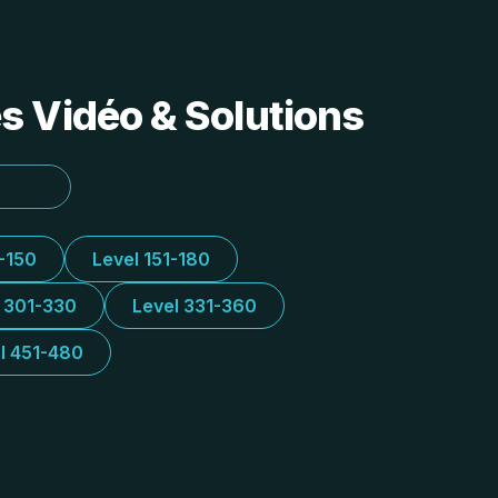
s Vidéo & Solutions
1-150
Level 151-180
l 301-330
Level 331-360
l 451-480