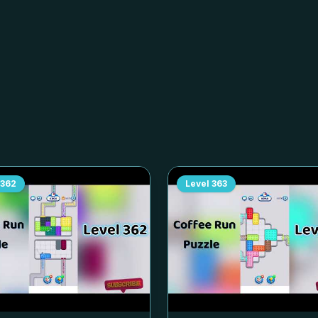
362
Level
363