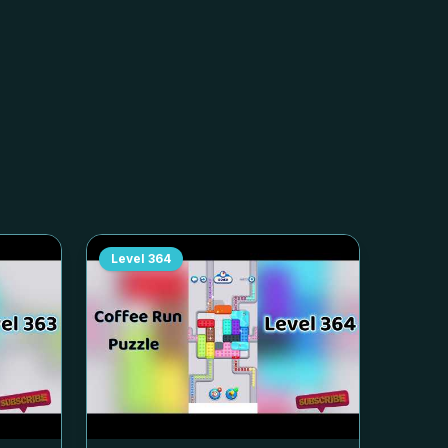
Level
364