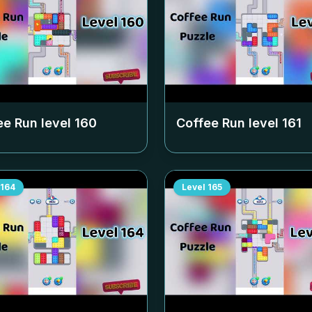
ee Run level
160
Coffee Run level
161
164
Level
165