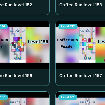
ee Run level
152
Coffee Run level
153
156
Level
157
ee Run level
156
Coffee Run level
157
160
Level
161