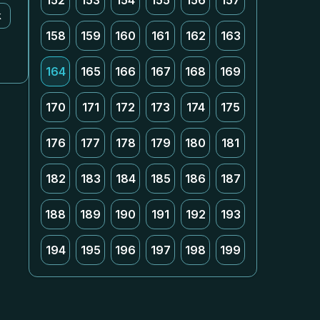
152
153
154
155
156
157
k
158
159
160
161
162
163
164
165
166
167
168
169
170
171
172
173
174
175
176
177
178
179
180
181
182
183
184
185
186
187
188
189
190
191
192
193
194
195
196
197
198
199