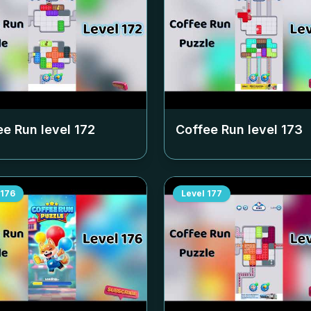
ee Run level
172
Coffee Run level
173
176
Level
177