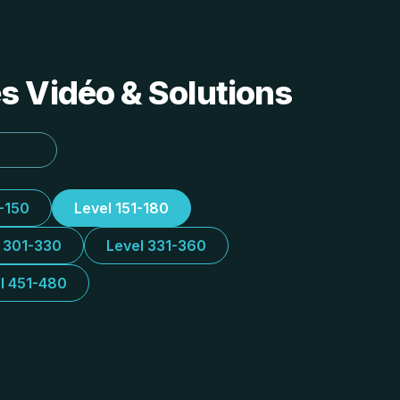
s Vidéo & Solutions
1-150
Level 151-180
l 301-330
Level 331-360
l 451-480