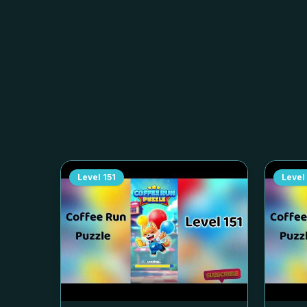
Level
151
Level