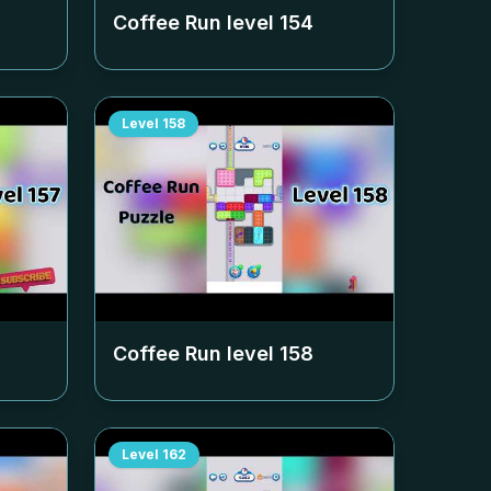
Coffee Run level
154
Level
158
Coffee Run level
158
Level
162