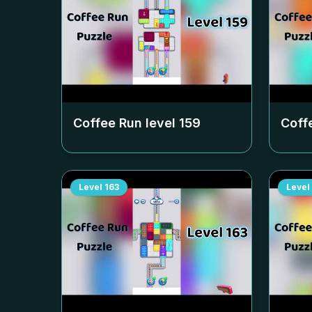
Coffee Run level
159
Coff
Level
163
Level