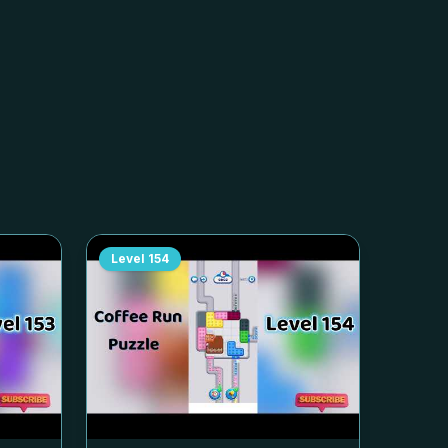
Level
154