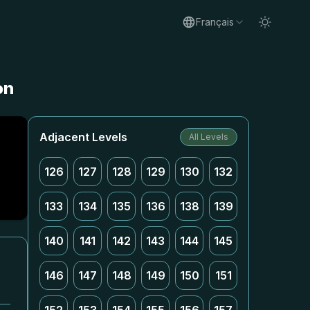
Français
on
Adjacent Levels
All Levels
126
127
128
129
130
132
133
134
135
136
138
139
140
141
142
143
144
145
146
147
148
149
150
151