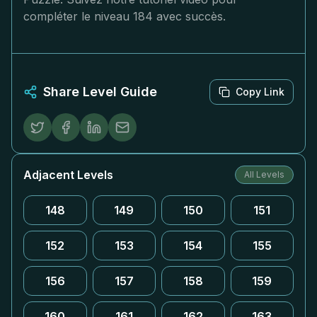
compléter le niveau 184 avec succès.
Share Level Guide
Copy Link
Adjacent Levels
All Levels
148
149
150
151
152
153
154
155
156
157
158
159
160
161
162
163