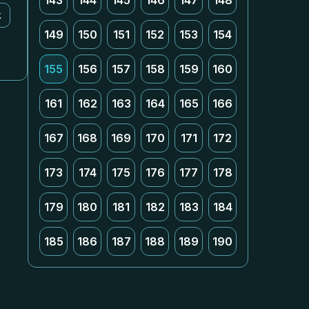
143
144
145
146
147
148
k
149
150
151
152
153
154
155
156
157
158
159
160
161
162
163
164
165
166
167
168
169
170
171
172
173
174
175
176
177
178
179
180
181
182
183
184
185
186
187
188
189
190