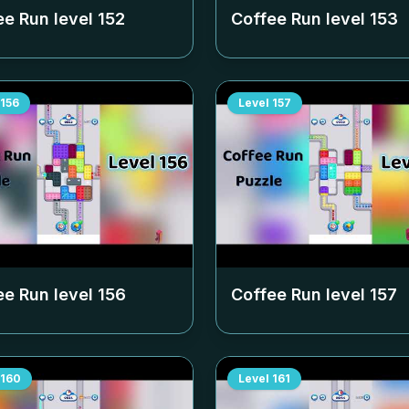
ee Run level
152
Coffee Run level
153
156
Level
157
ee Run level
156
Coffee Run level
157
160
Level
161