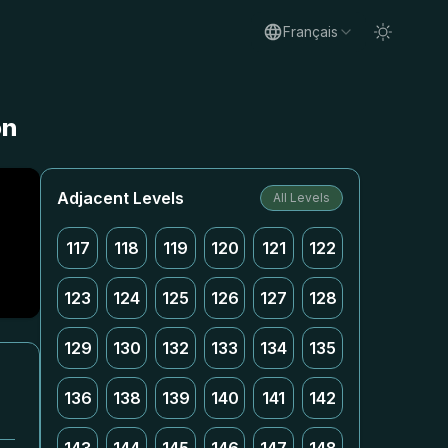
Français
on
Adjacent Levels
All Levels
117
118
119
120
121
122
123
124
125
126
127
128
129
130
132
133
134
135
136
138
139
140
141
142