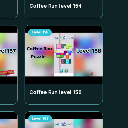
Coffee Run level
154
Level
158
Coffee Run level
158
Level
162