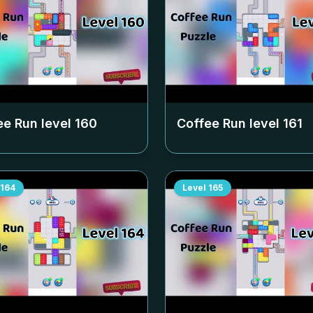
ee Run level
160
Coffee Run level
161
164
Level
165