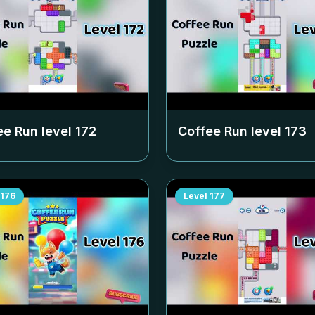
ee Run level
172
Coffee Run level
173
176
Level
177