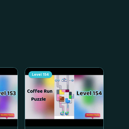
Level
154