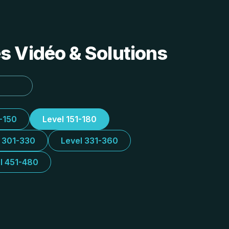
s Vidéo & Solutions
1-150
Level 151-180
l 301-330
Level 331-360
l 451-480