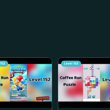
152
Level
153