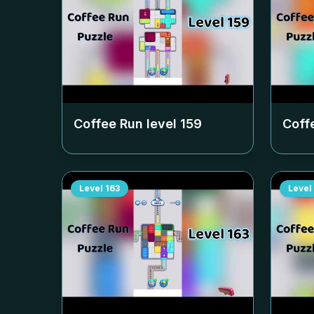
Coffee Run level
159
Coff
Level
163
Level