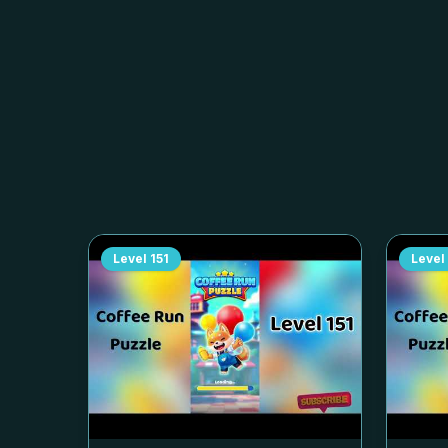
Level
151
Level