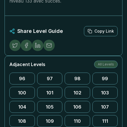
niveau 133 avec succès.
Share Level Guide
Copy Link
Adjacent Levels
All Levels
96
97
98
99
100
101
102
103
104
105
106
107
108
109
110
111