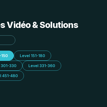
s Vidéo & Solutions
1-150
Level 151-180
l 301-330
Level 331-360
l 451-480