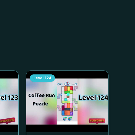
Level
124