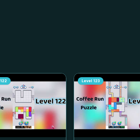
122
Level
123