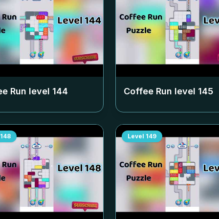
ee Run level
144
Coffee Run level
145
148
Level
149