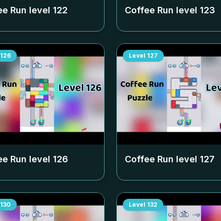
ee Run level
122
Coffee Run level
123
126
Level
127
ee Run level
126
Coffee Run level
127
130
Level
132