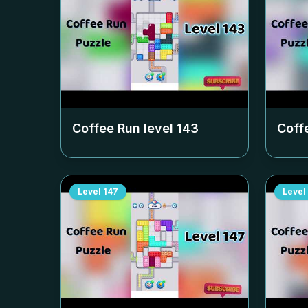
Coffee Run level
143
Coff
Level
147
Level