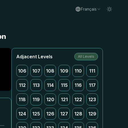
Français
on
Adjacent Levels
All Levels
106
107
108
109
110
111
112
113
114
115
116
117
118
119
120
121
122
123
124
125
126
127
128
129