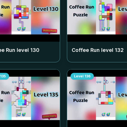
ee Run level
130
Coffee Run level
132
135
Level
136