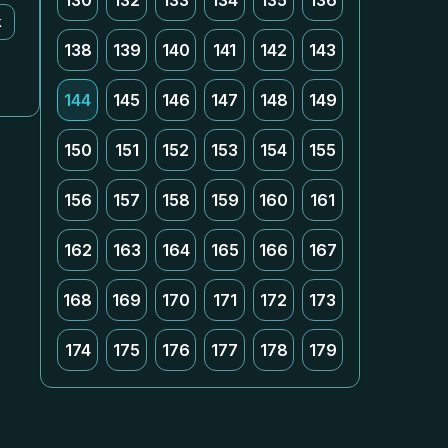
130
132
133
134
135
136
k
138
139
140
141
142
143
144
145
146
147
148
149
150
151
152
153
154
155
156
157
158
159
160
161
162
163
164
165
166
167
168
169
170
171
172
173
174
175
176
177
178
179