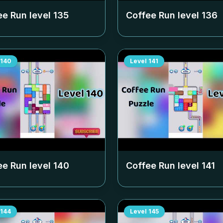
ee Run level
135
Coffee Run level
136
140
Level
141
ee Run level
140
Coffee Run level
141
144
Level
145