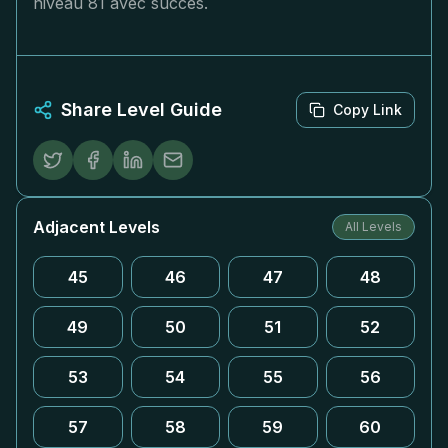
niveau 81 avec succès.
Share Level Guide
Copy Link
Adjacent Levels
All Levels
45
46
47
48
49
50
51
52
53
54
55
56
57
58
59
60