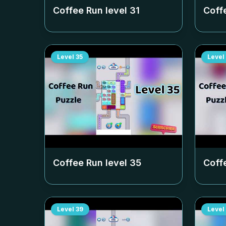
Coffee Run level
31
Coff
Level
35
Level
Coffee Run level
35
Coff
Level
39
Level