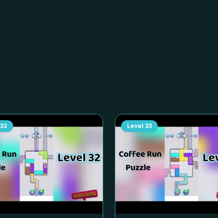
32
Level
33