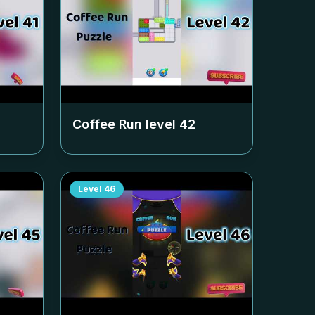
Coffee Run level
42
Level
46