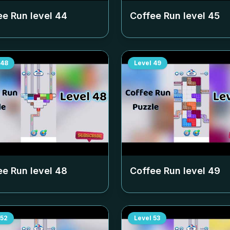
ee Run level
44
Coffee Run level
45
48
Level
49
ee Run level
48
Coffee Run level
49
52
Level
53