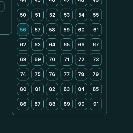
44
45
46
47
48
49
k
50
51
52
53
54
55
56
57
58
59
60
61
62
63
64
65
66
67
68
69
70
71
72
73
74
75
76
77
78
79
80
81
82
83
84
85
86
87
88
89
90
91