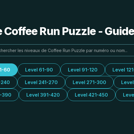
e Coffee Run Puzzle - Guide
31-60
Level 61-90
Level 91-120
Level 12
-240
Level 241-270
Level 271-300
Leve
1-390
Level 391-420
Level 421-450
Leve