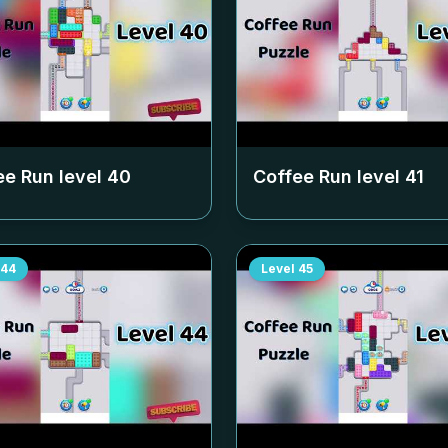
ee Run level
40
Coffee Run level
41
44
Level
45