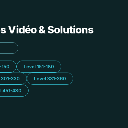
s Vidéo & Solutions
1-150
Level 151-180
l 301-330
Level 331-360
l 451-480