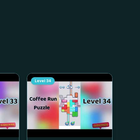
Level
34