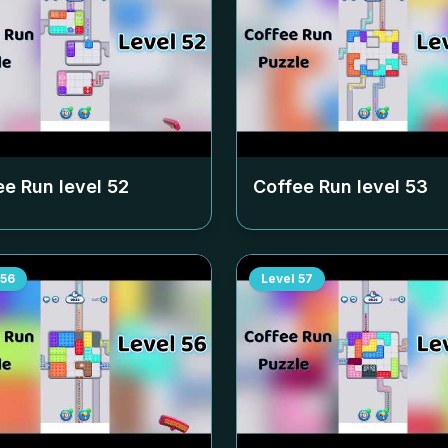
ee Run level
52
Coffee Run level
53
56
Level
57