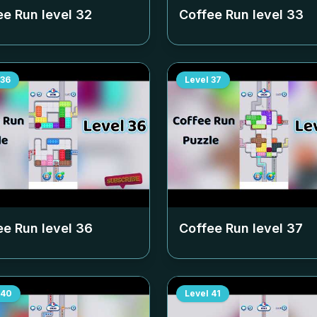
ee Run level
32
Coffee Run level
33
36
Level
37
ee Run level
36
Coffee Run level
37
40
Level
41