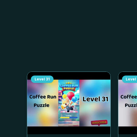
Level
31
Level