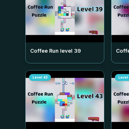
Coffee Run level
39
Coff
Level
43
Level