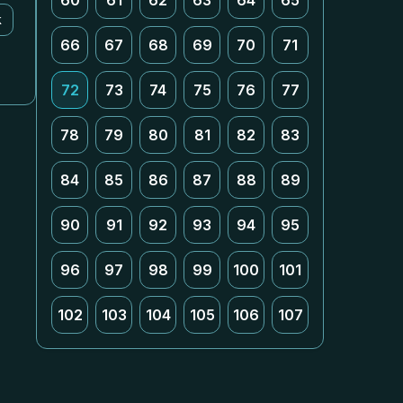
60
61
62
63
64
65
k
66
67
68
69
70
71
72
73
74
75
76
77
78
79
80
81
82
83
84
85
86
87
88
89
90
91
92
93
94
95
96
97
98
99
100
101
102
103
104
105
106
107