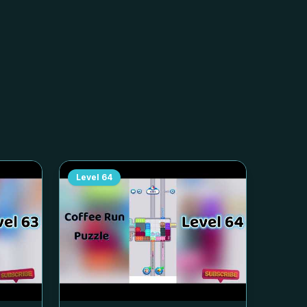
Level
64