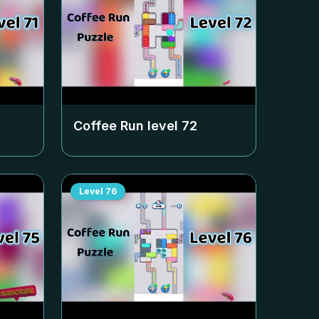
Coffee Run level
72
Level
76