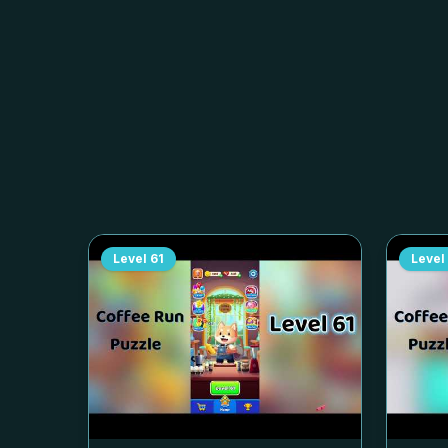
Level
61
Level