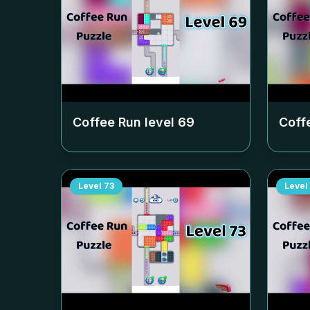
Coffee Run level
69
Coff
Level
73
Level