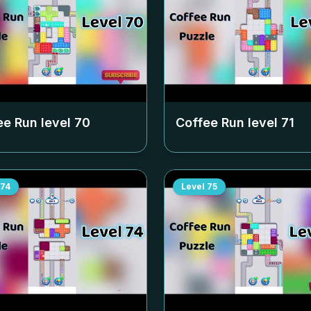
ee Run level
70
Coffee Run level
71
74
Level
75