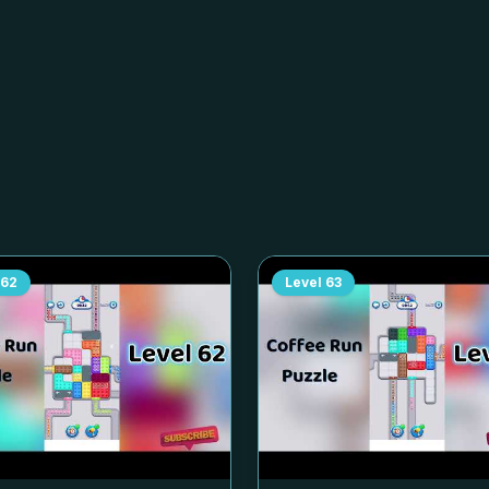
62
Level
63