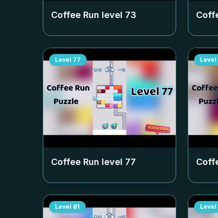
Coffee Run level
73
Coff
Level
77
Level
Coffee Run level
77
Coff
Level
81
Level