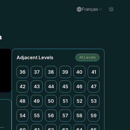
Français
n
Adjacent Levels
All Levels
36
37
38
39
40
41
42
43
44
45
46
47
48
49
50
51
52
53
54
55
56
57
58
59