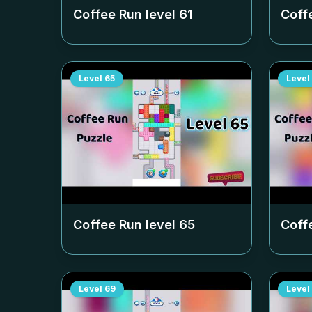
Coffee Run level
61
Coff
Level
65
Level
Coffee Run level
65
Coff
Level
69
Level