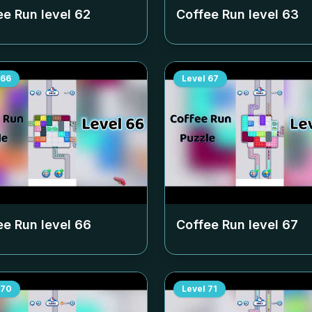
ee Run level
62
Coffee Run level
63
66
Level
67
ee Run level
66
Coffee Run level
67
70
Level
71