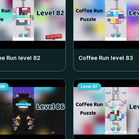
ee Run level
82
Coffee Run level
83
86
Level
87