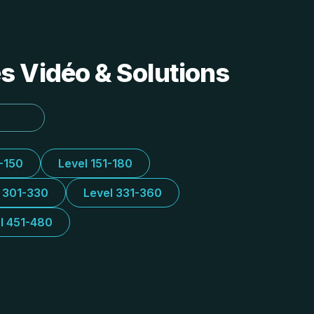
s Vidéo & Solutions
1-150
Level 151-180
l 301-330
Level 331-360
l 451-480