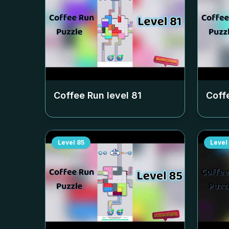
Coffee Run level
81
Coff
Level
85
Level