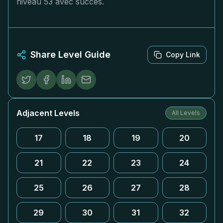
niveau 53 avec succès.
Share Level Guide
Copy Link
Adjacent Levels
All Levels
17
18
19
20
21
22
23
24
25
26
27
28
29
30
31
32