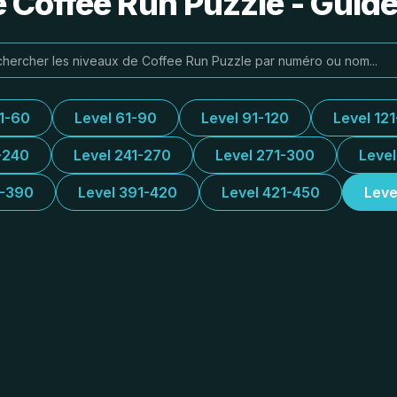
e Coffee Run Puzzle - Guide
31-60
Level 61-90
Level 91-120
Level 12
-240
Level 241-270
Level 271-300
Leve
1-390
Level 391-420
Level 421-450
Leve