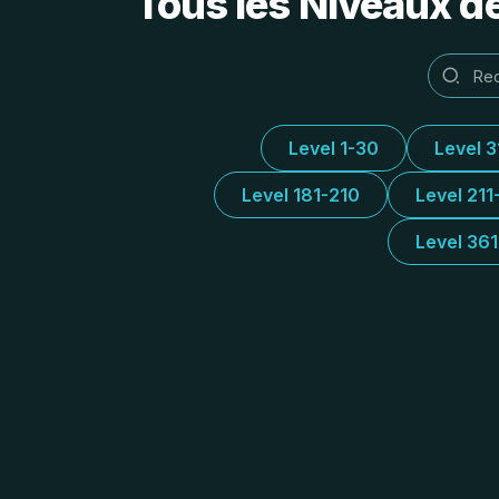
Tous les Niveaux d
Level 1-30
Level 
Level 181-210
Level 211
Level 36