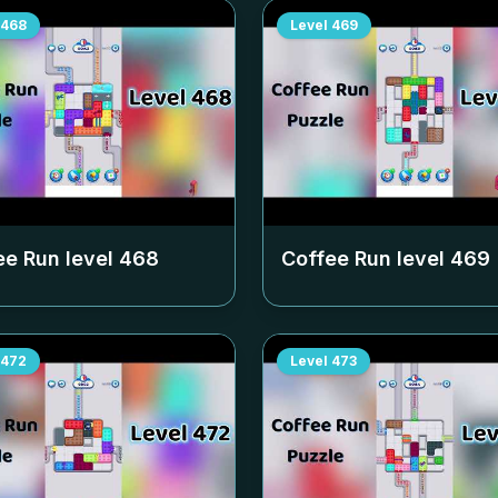
468
Level
469
ee Run level
468
Coffee Run level
469
472
Level
473