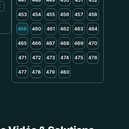
447
448
449
450
451
452
k
453
454
455
456
457
458
459
460
461
462
463
464
465
466
467
468
469
470
471
472
473
474
475
476
477
478
479
480