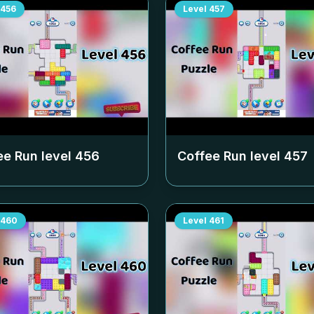
456
Level
457
ee Run level
456
Coffee Run level
457
460
Level
461