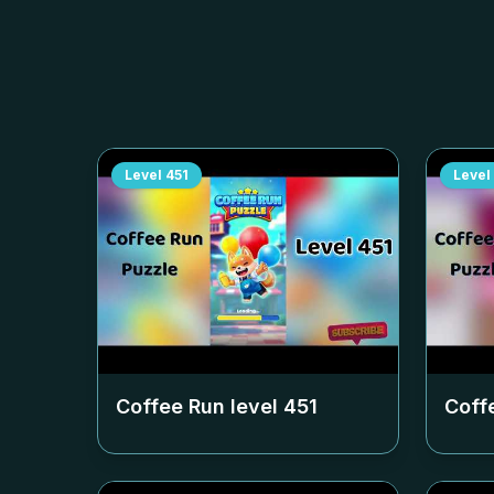
Level
451
Level
Coffee Run level
451
Coff