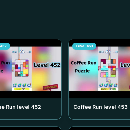
452
Level
453
ee Run level
452
Coffee Run level
453