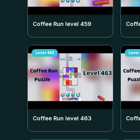
Coffee Run level
459
Coff
Level
463
Level
Coffee Run level
463
Coff