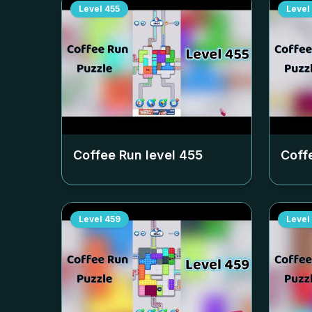
Level
455
Level
Coffee Run level
455
Coff
Level
459
Level