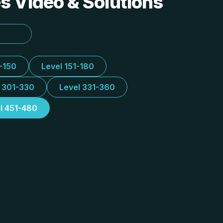
s Vidéo & Solutions
1-150
Level 151-180
l 301-330
Level 331-360
l 451-480