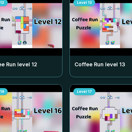
12
Level
13
ee Run level
12
Coffee Run level
13
16
Level
17