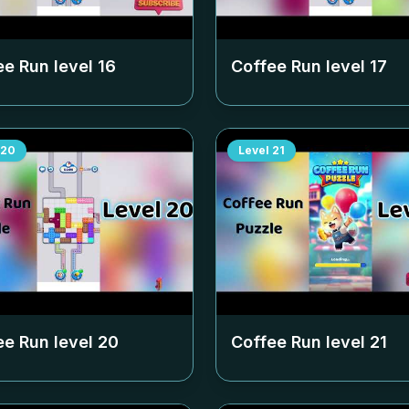
ee Run level
16
Coffee Run level
17
20
Level
21
ee Run level
20
Coffee Run level
21