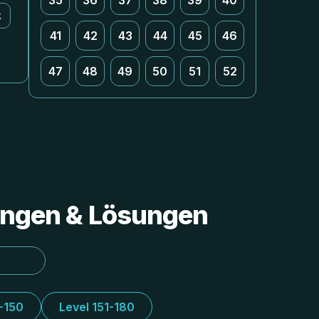
35
36
37
38
39
40
k
41
42
43
44
45
46
47
48
49
50
51
52
tungen & Lösungen
1-150
Level 151-180