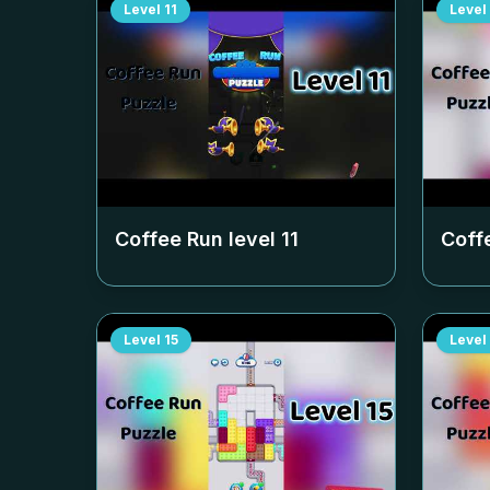
Level
11
Level
Coffee Run level
11
Coff
Level
15
Level