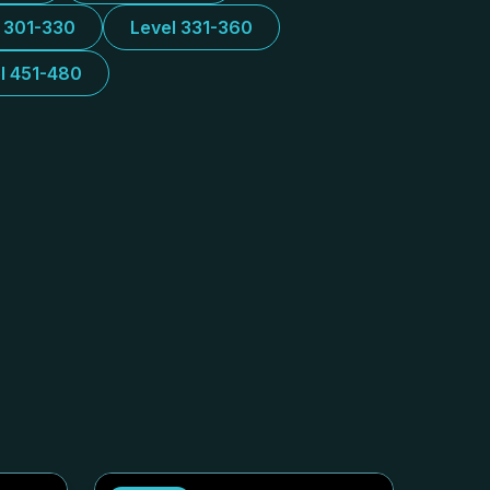
l 301-330
Level 331-360
l 451-480