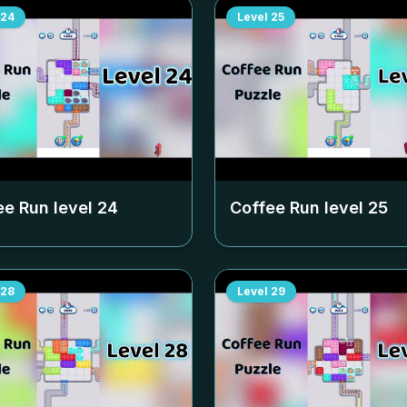
24
Level
25
ee Run level
24
Coffee Run level
25
28
Level
29