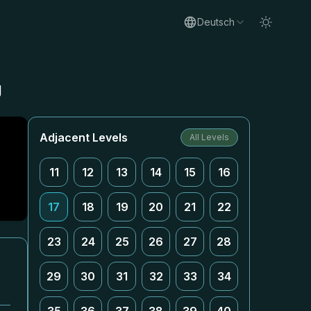
Deutsch
g
Adjacent Levels
All Levels
11
12
13
14
15
16
17
18
19
20
21
22
23
24
25
26
27
28
e
29
30
31
32
33
34