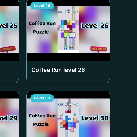
Level
26
Coffee Run level
26
Level
30